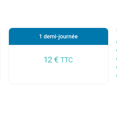
1 demi-journée
12 €
TTC