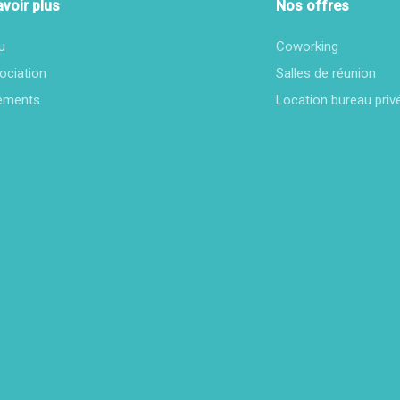
avoir plus
Nos offres
u
Coworking
ociation
Salles de réunion
ements
Location bureau priv