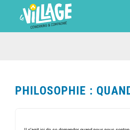
PHILOSOPHIE : QUAND
Il s’agit ici de se demander quand nous nous sentons l