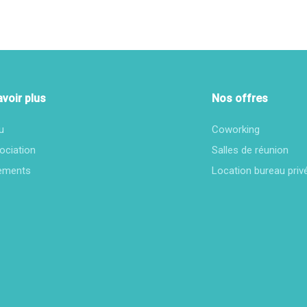
avoir plus
Nos offres
u
Coworking
ociation
Salles de réunion
ements
Location bureau priv